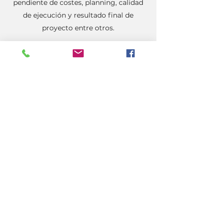
pendiente de costes, planning, calidad
de ejecución y resultado final de
proyecto entre otros.
CONSTRUCCIÓN
Especilistas en proyectos llave en
mano y reformas. Nostros nos